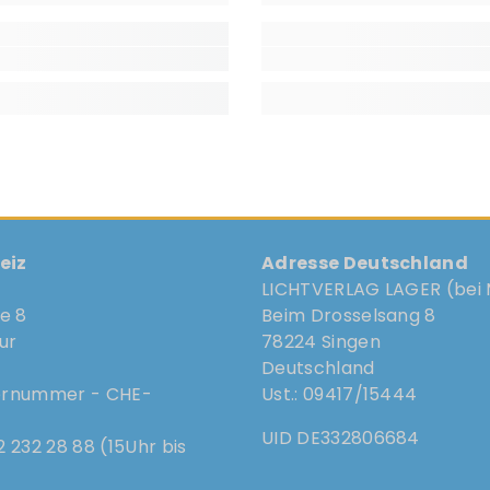
eiz
Adresse Deutschland
LICHTVERLAG LAGER (bei 
se 8
Beim Drosselsang 8
ur
78224 Singen
Deutschland
ernummer - CHE-
Ust.: 09417/15444
UID DE332806684
 232 28 88 (15Uhr bis