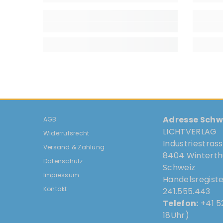
Adresse Schw
AGB
LICHTVERLAG
Widerrufsrecht
Industriestras
Versand & Zahlung
8404 Winterth
Datenschutz
Schweiz
Impressum
Handelsregist
Kontakt
241.555.443
Telefon:
+41 52
18Uhr)