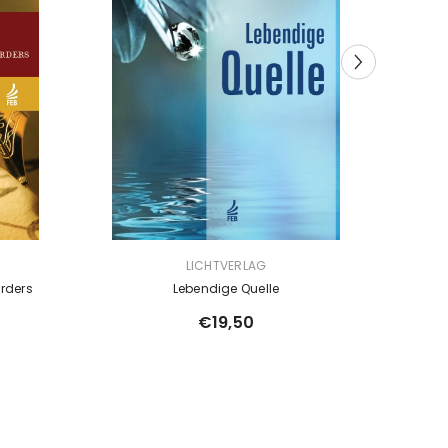
VERKÄUFERIN:
VERKÄUFE
LICHTVERLAG
rders
Lebendige Quelle
€19,50