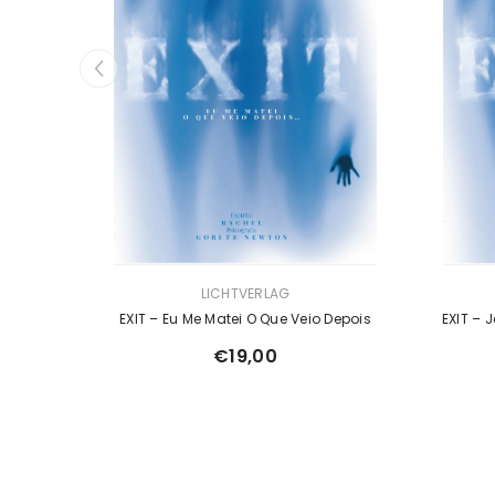
VERKÄUFERIN:
VERKÄUFER
LICHTVERLAG
EXIT – Eu Me Matei O Que Veio Depois
EXIT – J
€19,00