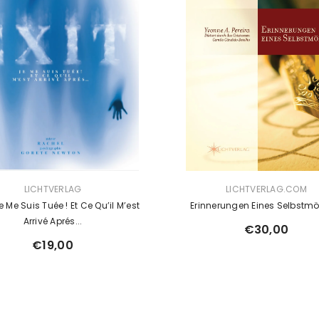
IN:
VERKÄUFERIN:
LICHTVERLAG
LICHTVERLAG.COM
e Me Suis Tuée ! Et Ce Qu’il M’est
Erinnerungen Eines Selbstmö
Arrivé Aprés...
€30,00
€19,00