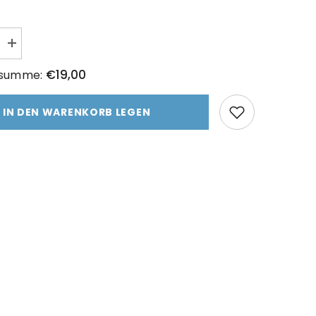
Menge
erhöhen
für
€19,00
nsumme:
EXIT
-
Ich
IN DEN WARENKORB LEGEN
habe
mich
getötet
und
was
danach
kam…